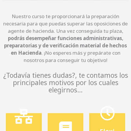
, test,
modo,
examen
este
Nuestro curso te proporcionará la preparación
ros de
io. De
necesaria para que puedas superar las oposiciones de
simulac
el estud
agente de hacienda. Una vez conseguida tu plaza,
a,
con
podrás desempeñar funciones administrativas,
mentari
ndo
preparatorias y de verificación material de hechos
comple
avanza
en Hacienda
. ¡No esperes más y prepárate con
n
que vas
nosotros para conseguir tu objetivo!
entació
medida
docum
s a
ta.
¿Todavía tienes dudas?, te contamos los
s,
artículo
inmedia
principales motivos por los cuales
temario
los
casi
elegirnos…
Ya sean
mejor
manera
estudio.
er
duda de
el
entend
án tus
ios para
puedas
resolver
necesar
e
dores
s
Para qu
prepara