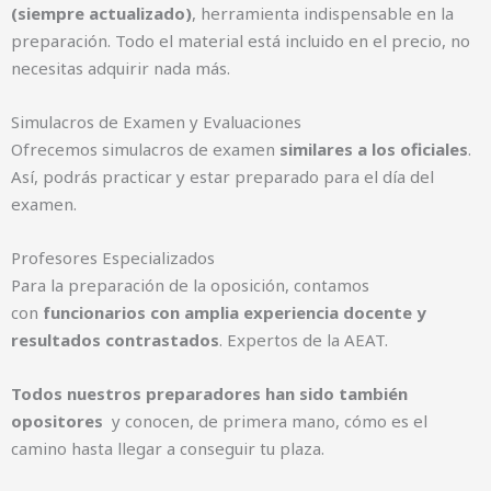
(siempre actualizado)
, herramienta indispensable en la
ción
en, no
preparación. Todo el material está incluido en el precio, no
informa
Contien
necesitas adquirir nada más.
ar
dores.
descarg
prepara
Simulacros de Examen y Evaluaciones
podrás
de
Ofrecemos simulacros de examen
similares a los oficiales
.
y
equipo
Así, podrás practicar y estar preparado para el día del
temario
nuestro
examen.
al
de
acceso
parte
Profesores Especializados
Tendrás
por
Para la preparación de la oposición, contamos
trabajo
con
funcionarios con amplia experiencia docente y
arduo
resultados contrastados
. Expertos de la AEAT.
de un
fruto
Todos nuestros preparadores han sido también
son
opositores
y conocen, de primera mano, cómo es el
temas
camino hasta llegar a conseguir tu plaza.
os
Nuestr