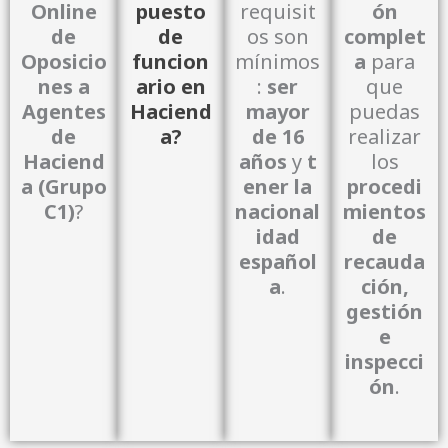
Online
puesto
requisit
ón
de
de
os son
complet
Oposicio
funcion
mínimos
a
para
nes a
ario en
:
ser
que
Agentes
Haciend
mayor
puedas
de
a?
de 16
realizar
Haciend
años
y
t
los
nal.
a (Grupo
ener la
procedi
o adicio
C1)
?
nacional
mientos
esfuerz
idad
de
sin
español
recauda
nte y
a
.
ción,
neame
gestión
simultá
e
es
inspecci
etc.
exámen
ón
.
dudas,
ambos
de
rás
foros
prepara