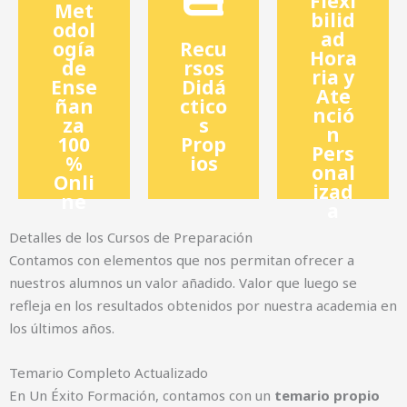
Flexi
Met
recurso
etc.
s
bilid
odol
ad
los
test,
nuestro
ogía
Recu
Hora
todos
os,
s,
de
rsos
ria y
Ense
arás
Didá
ejercici
Ademá
Ate
ñan
ctico
encontr
es de
horas.
nció
za
s
que
boletin
24
n
100
Prop
Pers
en el
os,
bles las
%
ios
onal
Virtual"
práctic
disponi
Onli
izad
o "Aula
os
clases
ne​
a
Online
supuest
y video-
Detalles de los Cursos de Preparación
pus
notas,
directo
Contamos con elementos que nos permitan ofrecer a
Un Cam
sas
en
nuestros alumnos un valor añadido. Valor que luego se
Virtual.
numero
clases
refleja en los resultados obtenidos por nuestra academia en
s
n
mos
los últimos años.
Campu
tambié
Ofrece
nuestro
va, sino
Temario Completo Actualizado
al en
normati
En Un Éxito Formación, contamos con un
temario propio
adicion
sólo la