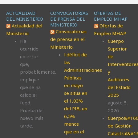
ACTUALIDAD
CONVOCATORIAS
OFERTAS DE
DEL MINISTERIO
DE PRENSA DEL
EMPLEO MHAP
MINISTERIO
Actualidad del
Ofertas de
Convocatorias
Ministerio
Empleo MHAP
de prensa en el
Ha
Cuerpo
Ministerio
ocurrido
Superior
l déficit de
un error
de
las
que,
Interventore
Administraciones
probablemente,
y
Públicas
implique
Auditores
en mayo
que se ha
del Estado
se sitúa en
caído el
2025
el 1,03%
feed.
agosto 5,
del PIB, un
Prueba de
2026
6,5%
nuevo más
Cuerpo&#160
menos
tarde.
de Gestión
que en el
Catastral&#1