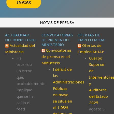
ENVIAR
Alternative:
NOTAS DE PRENSA
ACTUALIDAD
CONVOCATORIAS
OFERTAS DE
DEL MINISTERIO
DE PRENSA DEL
EMPLEO MHAP
MINISTERIO
Actualidad del
Ofertas de
Convocatorias
Ministerio
Empleo MHAP
de prensa en el
Ha
Cuerpo
Ministerio
ocurrido
Superior
l déficit de
un error
de
las
que,
Interventore
Administraciones
probablemente,
y
Públicas
implique
Auditores
en mayo
que se ha
del Estado
se sitúa en
caído el
2025
el 1,03%
feed.
agosto 5,
del PIB, un