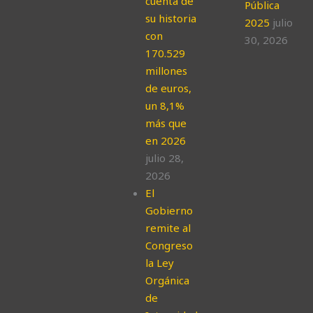
cuenta de
Pública
su historia
2025
julio
con
30, 2026
170.529
millones
de euros,
un 8,1%
más que
en 2026
julio 28,
2026
El
Gobierno
remite al
Congreso
la Ley
Orgánica
de