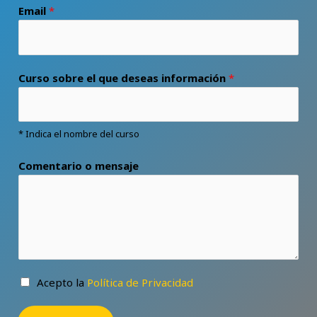
Email
*
Curso sobre el que deseas información
*
* Indica el nombre del curso
Comentario o mensaje
Acepto la
Política de Privacidad