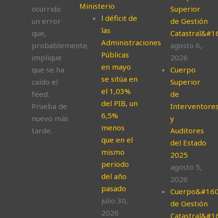
Ministerio
ocurrido
Superior
l déficit de
un error
de Gestión
las
que,
Catastral&#1
Administraciones
probablemente,
agosto 6,
Públicas
implique
2026
en mayo
que se ha
Cuerpo
se sitúa en
caído el
Superior
el 1,03%
feed.
de
del PIB, un
Prueba de
Interventore
6,5%
nuevo más
y
menos
tarde.
Auditores
que en el
del Estado
mismo
2025
periodo
agosto 5,
del año
2026
pasado
Cuerpo&#160
julio 30,
de Gestión
2026
Catastral&#1