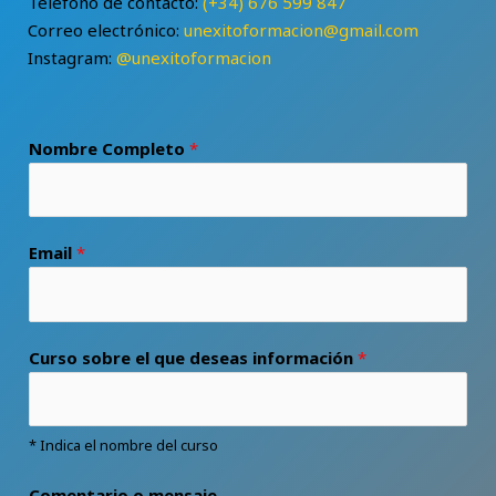
Teléfono de contacto:
(+34) 676 599 847
Correo electrónico:
unexitoformacion@gmail.com
Instagram:
@unexitoformacion
Nombre Completo
*
Email
*
Curso sobre el que deseas información
*
* Indica el nombre del curso
Comentario o mensaje