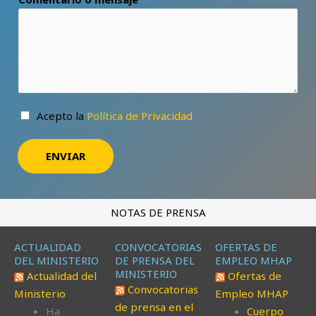
Acepto la
Política de Privacidad
ENVIAR
Alternative:
NOTAS DE PRENSA
ACTUALIDAD
CONVOCATORIAS
OFERTAS DE
DEL MINISTERIO
DE PRENSA DEL
EMPLEO MHAP
MINISTERIO
Actualidad del
Ofertas de
Convocatorias
Ministerio
Empleo MHAP
de prensa en el
Ha
Cuerpo