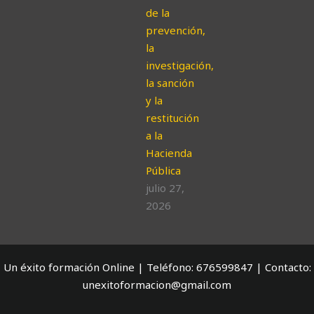
de la
prevención,
la
investigación,
la sanción
y la
restitución
a la
Hacienda
Pública
julio 27,
2026
Un éxito formación Online | Teléfono: 676599847 | Contacto:
unexitoformacion@gmail.com